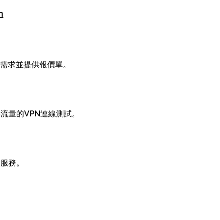
m
需求並提供報價單。
B流量的VPN連線測試。
N服務。