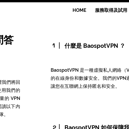
HOME
服務取得及試用
問答
1
什麼是 BaospotVPN ？
Baospot
VPN
是一種虛擬私人網絡（
的在線身份和數據安全。我們的VPN
裡我們將回
讓您在互聯網上保持匿名和安全。
使用我們的
的 VPN
閱讀以下內
隊。
2
BaospotVPN 如何保